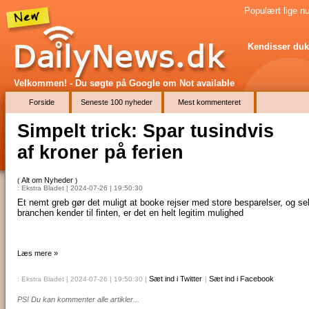
Populært lige nu
Kendisser duk
Velkommen! - Du søgte på Google
om Not available
Forside
Seneste 100 nyheder
Mest kommenteret
Simpelt trick: Spar tusindvis
af kroner på ferien
Alt om Nyheder
(
)
: Ekstra Bladet | 2024-07-26 | 19:50:30
Et nemt greb gør det muligt at booke rejser med store besparelser, og s
branchen kender til finten, er det en helt legitim mulighed
Læs mere »
Sæt ind i Twitter
Sæt ind i Facebook
: Ekstra Bladet | 2024-07-26 | 19:50:30
|
|
PS! Du kan kommenter alle artikler...