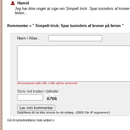
Hamid
Jeg har ikke noget at sige om Simpelt trick: Spar tusindvis af kroner
ferien...
Kommenter » " Simpelt trick: Spar tusindvis af kroner på ferien "
Navn / Alias :
All comments with URL LINK will be removed!
Skriv ind koden i billedet
DailyNews.dk tar ikke ansvar for dit indlæg - (OBS! Din IP registreres!)
Gå til nyhedskildens hele artikel »