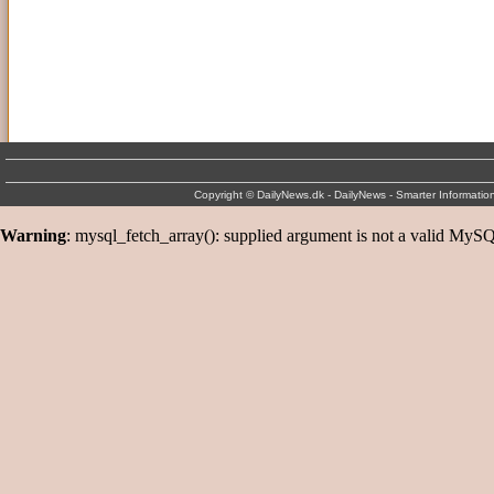
Copyright © DailyNews.dk - DailyNews - Smarter Informati
Warning
: mysql_fetch_array(): supplied argument is not a valid MySQ